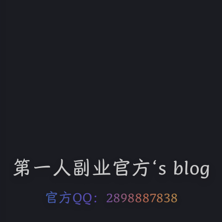
第一人副业官方‘s blog
官方QQ：2898887838