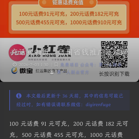
充话费91折，自用省钱推广还能赚
2026-7-03 1:30
|
免费项目
,
公众号：第一人副业
|
第一人副业官方
本文最后更新于 36 天前，其中的信息可能已
经过时，如有错误请联系微信：diyirenfuye
100 元话费 91 元可充，200 元话费 182 元可
充，500 元话费 455 元可充，1000 元话费