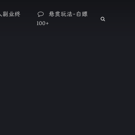
人副业终
悬赏玩法-白嫖
100+