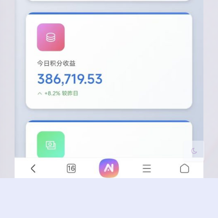
夜间模式
Sans Serif
Serif
浅阴影
深阴影
关闭
日落
暗化
灰度