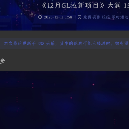
《12月GL拉新项目》大润 1
2025-12-11 1:58
|
免费项目
,
线报
,
限时活动
本文最后更新于 238 天前，其中的信息可能已经过时，如有错误请联
步