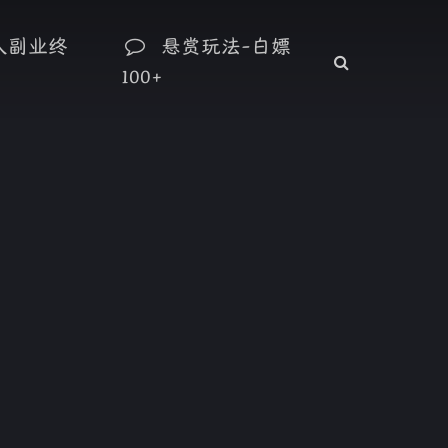
人副业终
悬赏玩法-白嫖
100+