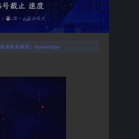
5号截止 速度
|
第一人副业官方
系微信：diyirenfuye