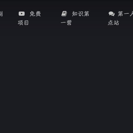
副
免费
知识第
第一
项目
一营
点站