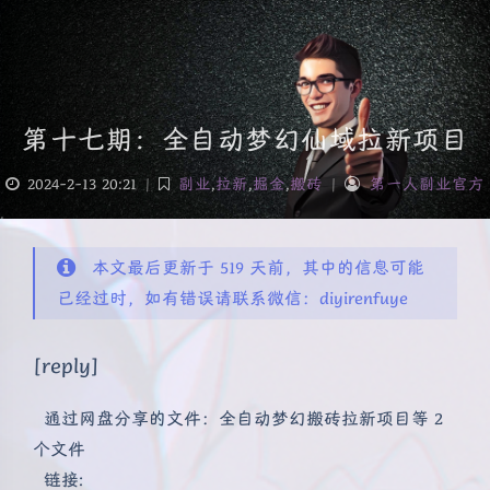
第十七期：全自动梦幻仙域拉新项目
2024-2-13 20:21
|
副业
,
拉新
,
掘金
,
搬砖
|
第一人副业官方
本文最后更新于 519 天前，其中的信息可能
已经过时，如有错误请联系微信：diyirenfuye
[reply]
通过网盘分享的文件：全自动梦幻搬砖拉新项目等 2
个文件
链接: