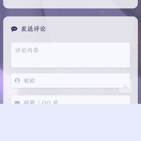
夜间模式
发送评论
Sans Serif
Serif
浅阴影
深阴影
关闭
日落
暗化
灰度