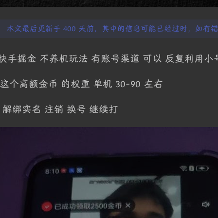
本文最后更新于 400 天前，其中的信息可能已经过时，如有错误请联
月快手掘金 不养机玩法 有账号渠道 可以 反复利用小
这个高额金币 的权重 单机 30-90 左右
 解绑实名 注销 换号 继续打