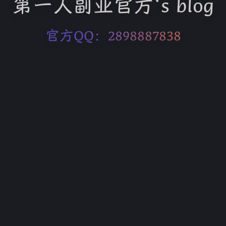
第一人副业官方‘s blog
官方QQ：2898887838