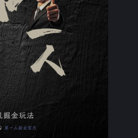
机掘金玩法
第一人副业官方