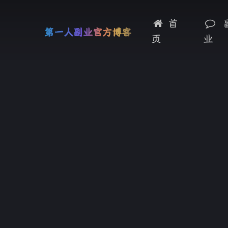
首
第一人副业官方博客
页
业