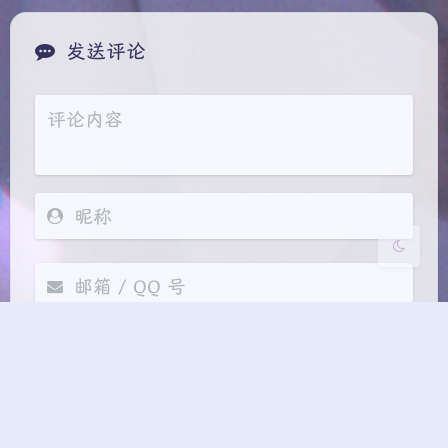
夜间模式
发送评论
Sans Serif
Serif
浅阴影
深阴影
关闭
日落
暗化
灰度