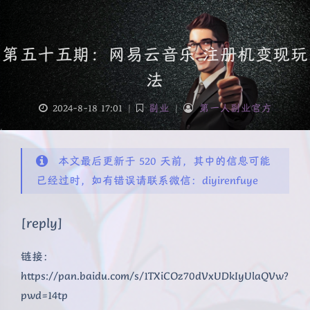
第五十五期：网易云音乐 注册机变现玩
法
2024-8-18 17:01
|
副业
|
第一人副业官方
本文最后更新于 520 天前，其中的信息可能
已经过时，如有错误请联系微信：diyirenfuye
[reply]
链接：
https://pan.baidu.com/s/1TXiCOz70dVxUDkIyUlaQVw?
pwd=14tp