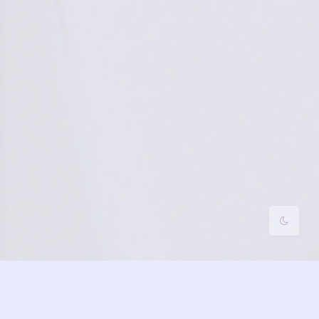
夜间模式
Sans Serif
Serif
浅阴影
深阴影
关闭
日落
暗化
灰度
买还 U 之后 看图教程操作
首页搜索框 搜
索
btc 点
易