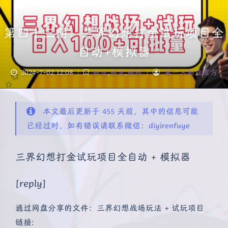
第四十三期：三界幻想打金试玩项目全
自动+模拟器
2024-7-02 12:08
|
副业
,
掘金
,
搬砖
|
第一人副业官方
本文最后更新于 455 天前，其中的信息可能
已经过时，如有错误请联系微信：diyirenfuye
三界幻想打金试玩项目全自动 + 模拟器
[reply]
通过网盘分享的文件：三界幻想战场玩法 + 试玩项目
链接: