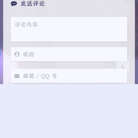
发送评论
Sans Serif
Serif
浅阴影
深阴影
关闭
日落
暗化
灰度
邮件提醒
发送