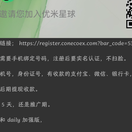
接； https://register.conecoex.com?bar_code=5
需要手机绑定号码，注册后要实名认证，不扫脸。
机号，身份证号，有收款的支付宝、微信、银行卡
后期提现收款。
 5 天，还是推广期。
和 daily 加强版，