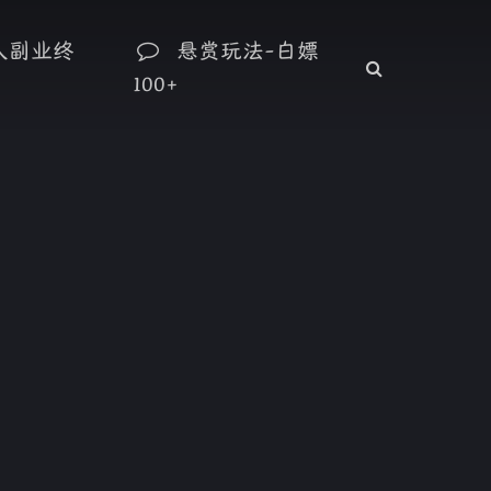
人副业终
悬赏玩法-白嫖
100+