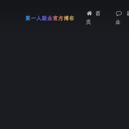
首
第一人副业官方博客
页
业