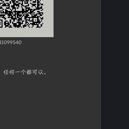
31099540
，任何一个都可以。