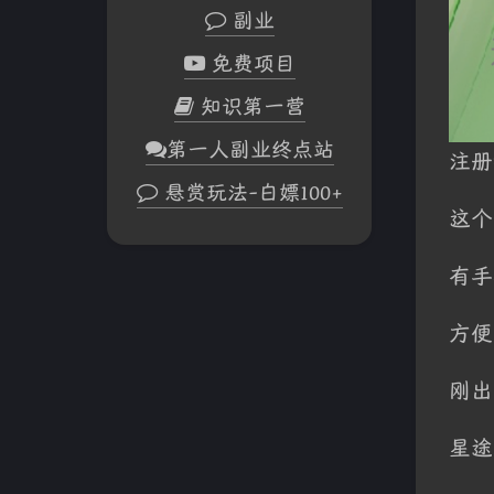
副业
免费项目
知识第一营
第一人副业终点站
注册链
悬赏玩法-白嫖100+
这个
有手
方便
刚出
星途