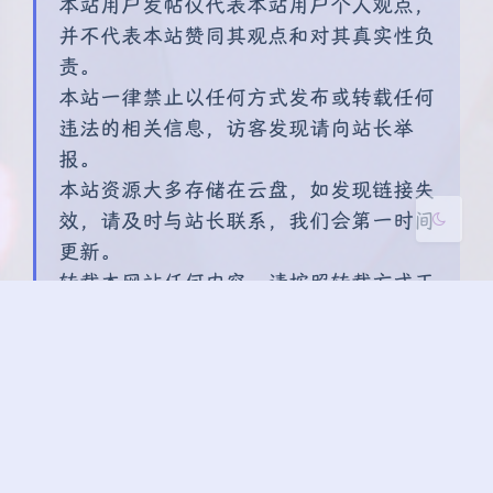
本站用户发帖仅代表本站用户个人观点，
Sans Serif
Serif
并不代表本站赞同其观点和对其真实性负
责。
浅阴影
深阴影
本站一律禁止以任何方式发布或转载任何
违法的相关信息，访客发现请向站长举
关闭
日落
暗化
灰度
报。
本站资源大多存储在云盘，如发现链接失
效，请及时与站长联系，我们会第一时间
更新。
转载本网站任何内容，请按照转载方式正
确书写本站原文地址。
区块链
阿尔法