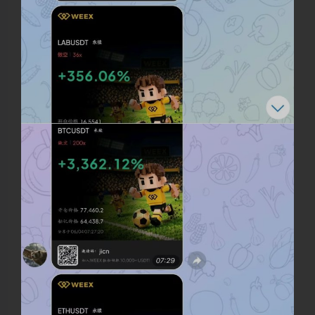
夜间模式
Sans Serif
Serif
浅阴影
深阴影
关闭
日落
暗化
灰度