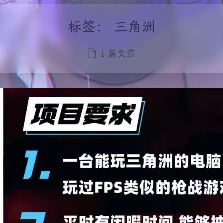
标签：
三角洲
1 篇文章