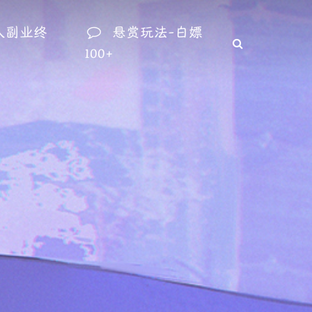
人副业终
悬赏玩法-白嫖
100+