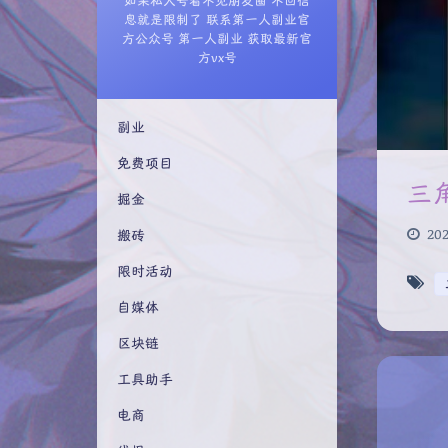
如果私人号看不见朋友圈 不回信
息就是限制了 联系第一人副业官
方公众号 第一人副业 获取最新官
方vx号
副业
免费项目
三
掘金
202
搬砖
限时活动
自媒体
区块链
工具助手
电商