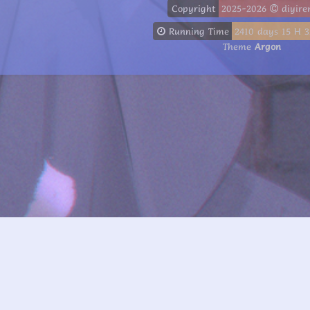
Copyright
2025-2026
diyire
Running Time
2410
days
15
H
3
Theme
Argon