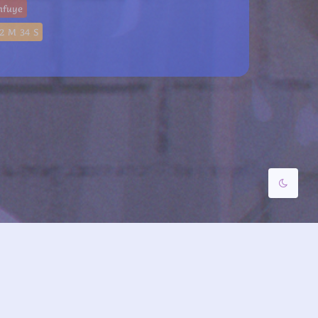
nfuye
Sans Serif
Serif
2
M
36
S
浅阴影
深阴影
关闭
日落
暗化
灰度