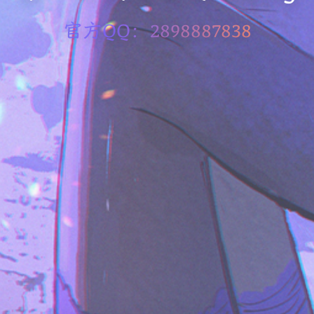
官方QQ：2898887838