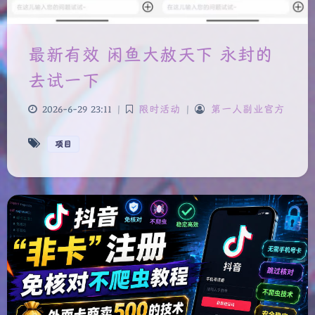
最新有效 闲鱼大赦天下 永封的
去试一下
2026-6-29 23:11
|
限时活动
|
第一人副业官方
项目