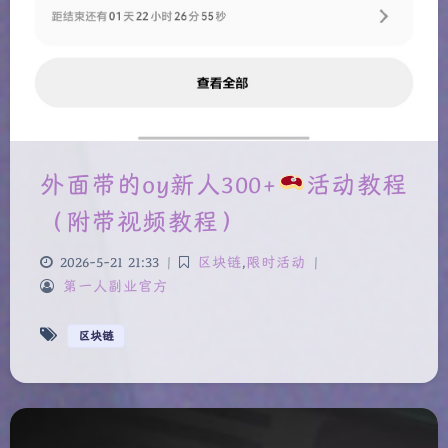
外面带的oy新人300+
活动教程
（附带视频教程）
2026-5-21 21:33
|
区块链
,
限时活动
|
第一人副业官方
夜间模式
区块链
Sans Serif
Serif
浅阴影
深阴影