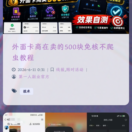
外面卡商在卖的500块免核不爬
虫教程
2026-6-11 0:31
|
线报
,
限时活动
|
第一人副业官方
技术