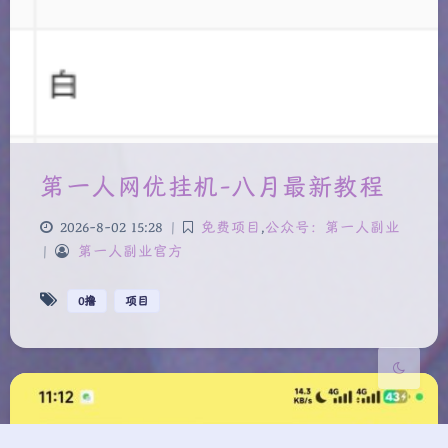
夜间模式
第一人网优挂机-八月最新教程
Sans Serif
Serif
2026-8-02 15:28
|
免费项目
,
公众号：第一人副业
浅阴影
深阴影
|
第一人副业官方
关闭
日落
暗化
灰度
0撸
项目