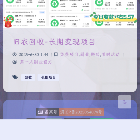
夜间模式
旧衣回收-长期变现项目
Sans Serif
Serif
2025-6-30 1:44
|
免费项目
,
副业
,
搬砖
,
限时活动
|
浅阴影
深阴影
第一人副业官方
关闭
日落
暗化
灰度
回收
长期项目
备案号
滇ICP备2025054074号
CDN
Upyun
Powered
WordPress
Copyright
2025-2026
diyirenfuye